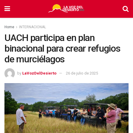
Home
INTERNACIONAL
UACH participa en plan
binacional para crear refugios
de murciélagos
by
LaVozDelDesierto
26 de julio de 2025