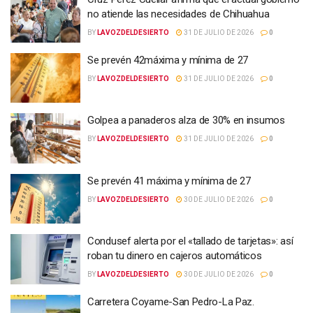
no atiende las necesidades de Chihuahua
BY
LAVOZDELDESIERTO
31 DE JULIO DE 2026
0
Se prevén 42máxima y mínima de 27
BY
LAVOZDELDESIERTO
31 DE JULIO DE 2026
0
Golpea a panaderos alza de 30% en insumos
BY
LAVOZDELDESIERTO
31 DE JULIO DE 2026
0
Se prevén 41 máxima y mínima de 27
BY
LAVOZDELDESIERTO
30 DE JULIO DE 2026
0
Condusef alerta por el «tallado de tarjetas»: así
roban tu dinero en cajeros automáticos
BY
LAVOZDELDESIERTO
30 DE JULIO DE 2026
0
Carretera Coyame-San Pedro-La Paz.