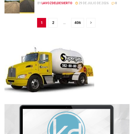
BY
LAVOZDELDESIERTO
29 DE JULIO DE 2026
0
1
2
…
406