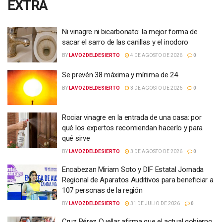
EXTRA
Ni vinagre ni bicarbonato: la mejor forma de
sacar el sarro de las canillas y el inodoro
BY
LAVOZDELDESIERTO
4 DE AGOSTO DE 2026
0
Se prevén 38 máxima y mínima de 24
BY
LAVOZDELDESIERTO
3 DE AGOSTO DE 2026
0
Rociar vinagre en la entrada de una casa: por
qué los expertos recomiendan hacerlo y para
qué sirve
BY
LAVOZDELDESIERTO
3 DE AGOSTO DE 2026
0
Encabezan Miriam Soto y DIF Estatal Jornada
Regional de Aparatos Auditivos para beneficiar a
107 personas de la región
BY
LAVOZDELDESIERTO
31 DE JULIO DE 2026
0
Cruz Pérez Cuellar afirma que el actual gobierno