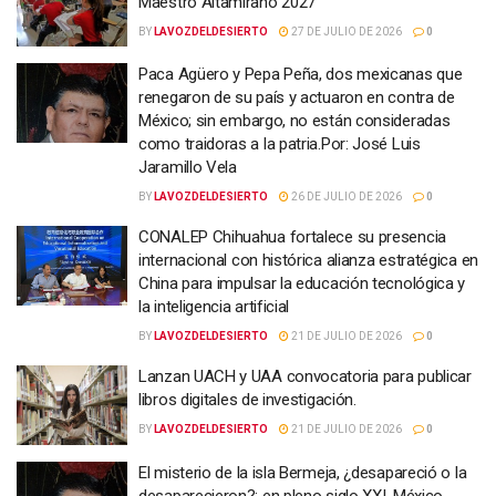
Maestro Altamirano 2027
BY
LAVOZDELDESIERTO
27 DE JULIO DE 2026
0
Paca Agüero y Pepa Peña, dos mexicanas que
renegaron de su país y actuaron en contra de
México; sin embargo, no están consideradas
como traidoras a la patria.Por: José Luis
Jaramillo Vela
BY
LAVOZDELDESIERTO
26 DE JULIO DE 2026
0
CONALEP Chihuahua fortalece su presencia
internacional con histórica alianza estratégica en
China para impulsar la educación tecnológica y
la inteligencia artificial
BY
LAVOZDELDESIERTO
21 DE JULIO DE 2026
0
Lanzan UACH y UAA convocatoria para publicar
libros digitales de investigación.
BY
LAVOZDELDESIERTO
21 DE JULIO DE 2026
0
El misterio de la isla Bermeja, ¿desapareció o la
desaparecieron?; en pleno siglo XXI, México