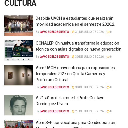
CULTURA
Despide UACH a estudiantes que realizarán
movilidad académica en el semestre 2026.2.
BY
LAVOZDELDESIERTO
31 DE JULIO DE 2026
0
CONALEP Chihuahua transforma la educación
técnica con aulas digitales de nueva generación
BY
LAVOZDELDESIERTO
30 DE JULIO DE 2026
0
Abre UACH convocatoria para exposiciones
temporales 2027 en Quinta Gameros y
Poliforum Cultural
BY
LAVOZDELDESIERTO
30 DE JULIO DE 2026
0
A 21 años de la muerte Profr. Gustavo
Domínguez Rivera
BY
LAVOZDELDESIERTO
28 DE JULIO DE 2026
0
Abre SEP convocatoria para Condecoración