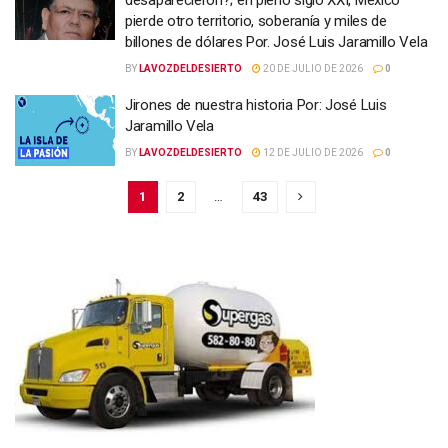
pierde otro territorio, soberanía y miles de
billones de dólares Por. José Luis Jaramillo Vela
BY
LAVOZDELDESIERTO
20 DE JULIO DE 2026
0
Jirones de nuestra historia Por: José Luis
Jaramillo Vela
BY
LAVOZDELDESIERTO
12 DE JULIO DE 2026
0
1
2
…
43