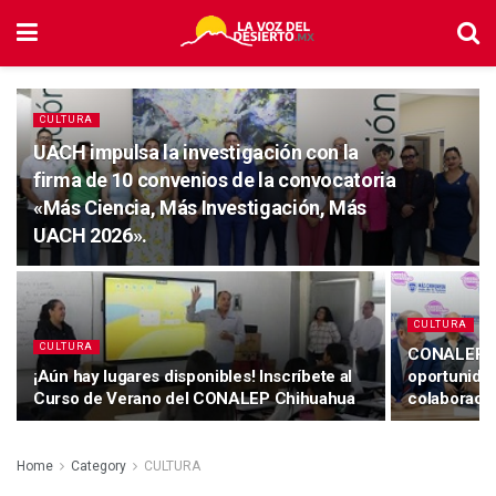
CULTURA
UACH impulsa la investigación con la
firma de 10 convenios de la convocatoria
«Más Ciencia, Más Investigación, Más
UACH 2026».
CULTURA
CULTURA
CONALEP Ch
¡Aún hay lugares disponibles! Inscríbete al
oportunida
Curso de Verano del CONALEP Chihuahua
colaboració
Home
Category
CULTURA