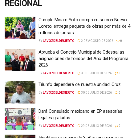
REGIONAL
Cumple Miriam Soto compromiso con Nuevo
Loreto; entrega paquete de obras por más de 4
millones de pesos
BY
LAVOZDELDESIERTO
2 DE AGOSTO DE 2026
0
Aprueba el Concejo Municipal de Odessa las
asignaciones de fondos del Año del Programa
2026
BY
LAVOZDELDESIERTO
31 DE JULIO DE 2026
0
Triunfo dependerá de nuestra unidad: Cruz
BY
LAVOZDELDESIERTO
30 DE JULIO DE 2026
0
Dará Consulado mexicano en EP asesorías
legales gratuitas
BY
LAVOZDELDESIERTO
29 DE JULIO DE 2026
0
Identifican a menor de 3 años que murió en