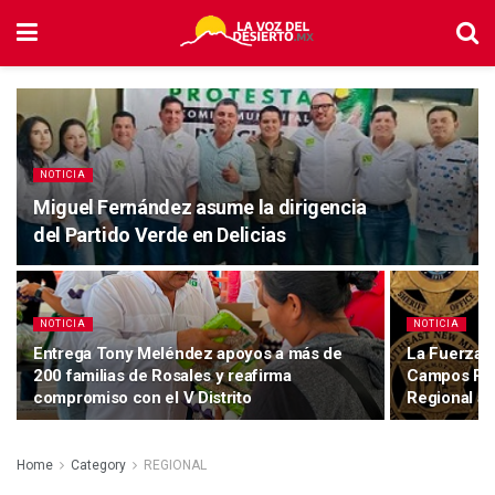
NOTICIA
Miguel Fernández asume la dirigencia
del Partido Verde en Delicias
NOTICIA
NOTICIA
Entrega Tony Meléndez apoyos a más de
La Fuerza d
200 familias de Rosales y reafirma
Campos Pet
compromiso con el V Distrito
Regional a
Home
Category
REGIONAL