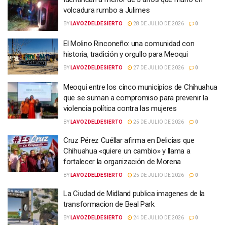
volcadura rumbo a Julimes
BY
LAVOZDELDESIERTO
28 DE JULIO DE 2026
0
El Molino Rinconeño: una comunidad con
historia, tradición y orgullo para Meoqui
BY
LAVOZDELDESIERTO
27 DE JULIO DE 2026
0
Meoqui entre los cinco municipios de Chihuahua
que se suman a compromiso para prevenir la
violencia política contra las mujeres
BY
LAVOZDELDESIERTO
25 DE JULIO DE 2026
0
Cruz Pérez Cuéllar afirma en Delicias que
Chihuahua «quiere un cambio» y llama a
fortalecer la organización de Morena
BY
LAVOZDELDESIERTO
25 DE JULIO DE 2026
0
La Ciudad de Midland publica imagenes de la
transformacion de Beal Park
BY
LAVOZDELDESIERTO
24 DE JULIO DE 2026
0