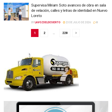
Supervisa Miriam Soto avances de obra en sala
de velación, calles y letras de identidad en Nuevo
Loreto
BY
LAVOZDELDESIERTO
23 DE JULIO DE 2026
0
1
2
…
228