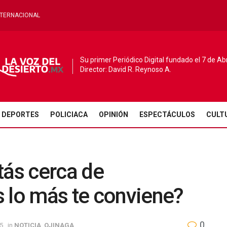
NTERNACIONAL
Su primer Periódico Digital fundado el 7 de Ab
Director: David R. Reynoso A.
DEPORTES
POLICIACA
OPINIÓN
ESPECTÁCULOS
CULT
tás cerca de
 lo más te conviene?
0
5
in
NOTICIA
,
OJINAGA