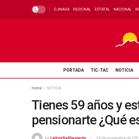
OJINAGA
REGIONAL
ESTATAL
NACIONAL
I
PORTADA
TIC-TAC
NOTICIA
Home
NOTICIA
Tienes 59 años y es
pensionarte ¿Qué es
by
LaVozDelDesierto
19 de noviembre de 202