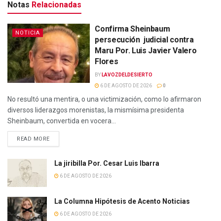
Notas
Relacionadas
Confirma Sheinbaum
NOTICIA
persecución judicial contra
Maru Por. Luis Javier Valero
Flores
BY
LAVOZDELDESIERTO
6 DE AGOSTO DE 2026
0
No resultó una mentira, o una victimización, como lo afirmaron
diversos liderazgos morenistas, la mismísima presidenta
Sheinbaum, convertida en vocera...
READ MORE
La jiribilla Por. Cesar Luis Ibarra
6 DE AGOSTO DE 2026
La Columna Hipótesis de Acento Noticias
6 DE AGOSTO DE 2026