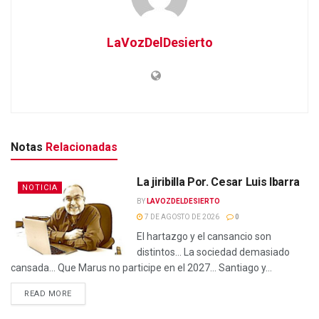
LaVozDelDesierto
Notas
Relacionadas
La jiribilla Por. Cesar Luis Ibarra
NOTICIA
BY
LAVOZDELDESIERTO
7 DE AGOSTO DE 2026
0
El hartazgo y el cansancio son
distintos… La sociedad demasiado
cansada… Que Marus no participe en el 2027… Santiago y...
READ MORE