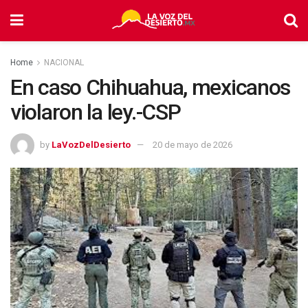
Home
NACIONAL
En caso Chihuahua, mexicanos
violaron la ley.-CSP
by
LaVozDelDesierto
20 de mayo de 2026