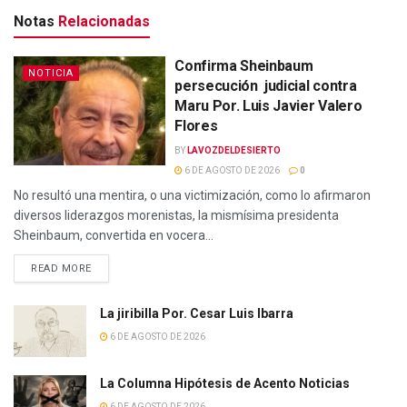
Notas
Relacionadas
Confirma Sheinbaum
NOTICIA
persecución judicial contra
Maru Por. Luis Javier Valero
Flores
BY
LAVOZDELDESIERTO
6 DE AGOSTO DE 2026
0
No resultó una mentira, o una victimización, como lo afirmaron
diversos liderazgos morenistas, la mismísima presidenta
Sheinbaum, convertida en vocera...
READ MORE
La jiribilla Por. Cesar Luis Ibarra
6 DE AGOSTO DE 2026
La Columna Hipótesis de Acento Noticias
6 DE AGOSTO DE 2026