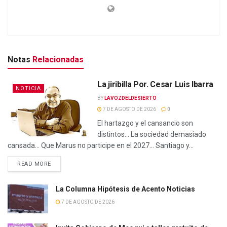
Notas
Relacionadas
La jiribilla Por. Cesar Luis Ibarra
NOTICIA
BY
LAVOZDELDESIERTO
7 DE AGOSTO DE 2026
0
El hartazgo y el cansancio son
distintos… La sociedad demasiado
cansada… Que Marus no participe en el 2027… Santiago y...
READ MORE
La Columna Hipótesis de Acento Noticias
7 DE AGOSTO DE 2026