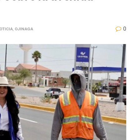
0
OTICIA
,
OJINAGA