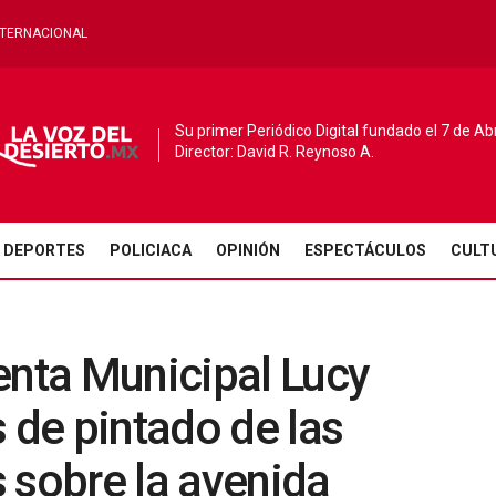
NTERNACIONAL
Su primer Periódico Digital fundado el 7 de Ab
Director: David R. Reynoso A.
DEPORTES
POLICIACA
OPINIÓN
ESPECTÁCULOS
CULT
enta Municipal Lucy
 de pintado de las
es sobre la avenida