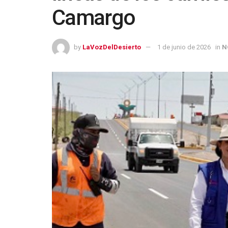
Camargo
by
LaVozDelDesierto
1 de junio de 2026
in
N