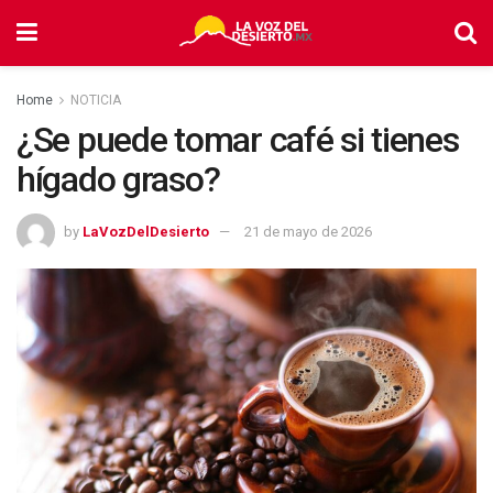
Home
NOTICIA
¿Se puede tomar café si tienes
hígado graso?
by
LaVozDelDesierto
21 de mayo de 2026