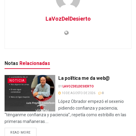
LaVozDelDesierto
Notas
Relacionadas
La política me da web@
NOTICIA
BY
LAVOZDELDESIERTO
10 DE AGOSTO DE 2026
0
López Obrador empezó el sexenio
pidiendo confianza y paciencia;
“ténganme confianza y paciencia”, repetía como estribillo en las
primeras mañaneras....
READ MORE