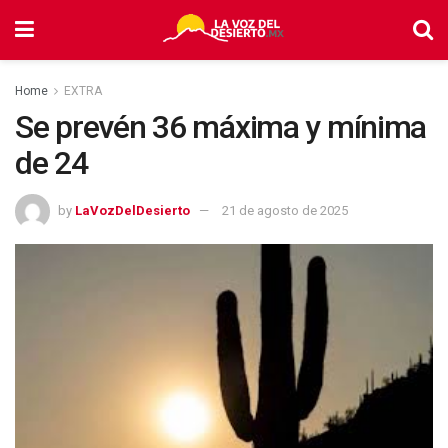
Home
EXTRA
Se prevén 36 máxima y mínima
de 24
by
LaVozDelDesierto
21 de agosto de 2025