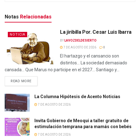
Notas
Relacionadas
La jiribilla Por. Cesar Luis Ibarra
NOTICIA
BY
LAVOZDELDESIERTO
7 DE AGOSTO DE 2026
0
El hartazgo y el cansancio son
distintos… La sociedad demasiado
cansada… Que Marus no participe en el 2027… Santiago y...
READ MORE
La Columna Hipótesis de Acento Noticias
7 DE AGOSTO DE 2026
Invita Gobierno de Meoqui a taller gratuito de
estimulación temprana para mamás con bebés
7 DE AGOSTO DE 2026