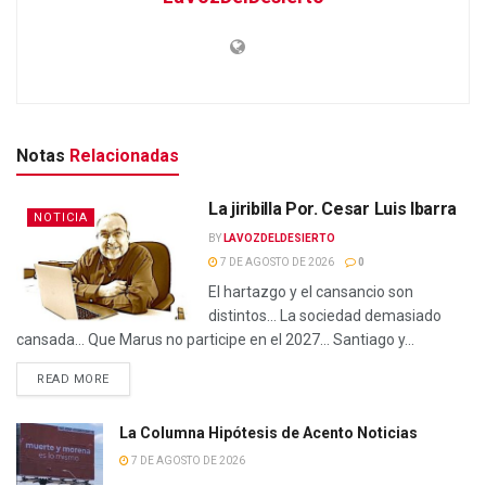
Notas
Relacionadas
La jiribilla Por. Cesar Luis Ibarra
NOTICIA
BY
LAVOZDELDESIERTO
7 DE AGOSTO DE 2026
0
El hartazgo y el cansancio son
distintos… La sociedad demasiado
cansada… Que Marus no participe en el 2027… Santiago y...
READ MORE
La Columna Hipótesis de Acento Noticias
7 DE AGOSTO DE 2026