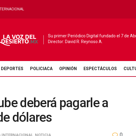
NTERNACIONAL
Su primer Periódico Digital fundado el 7 de Ab
Director: David R. Reynoso A.
DEPORTES
POLICIACA
OPINIÓN
ESPECTÁCULOS
CULT
ube deberá pagarle a
de dólares
0
n
INTERNACIONAL
,
NOTICIA