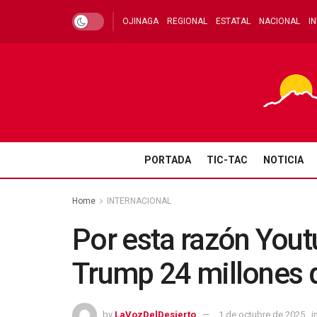
OJINAGA
REGIONAL
ESTATAL
NACIONAL
I
PORTADA
TIC-TAC
NOTICIA
Home
INTERNACIONAL
Por esta razón Yout
Trump 24 millones 
by
LaVozDelDesierto
1 de octubre de 2025
i