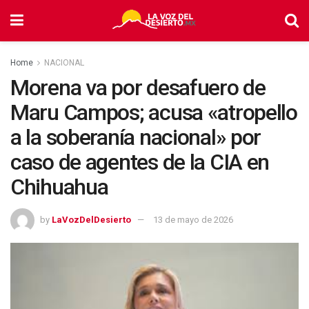
Home
NACIONAL
Morena va por desafuero de
Maru Campos; acusa «atropello
a la soberanía nacional» por
caso de agentes de la CIA en
Chihuahua
by
LaVozDelDesierto
13 de mayo de 2026