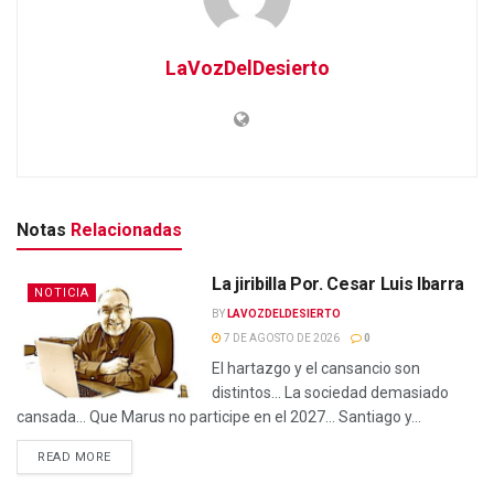
LaVozDelDesierto
Notas
Relacionadas
La jiribilla Por. Cesar Luis Ibarra
NOTICIA
BY
LAVOZDELDESIERTO
7 DE AGOSTO DE 2026
0
El hartazgo y el cansancio son
distintos… La sociedad demasiado
cansada… Que Marus no participe en el 2027… Santiago y...
READ MORE