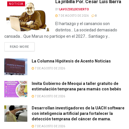
La jiribilla Por. Cesar Luis Ibarra
NOTICIA
BY
LAVOZDELDESIERTO
7 DE AGOSTO DE 2026
0
El hartazgo y el cansancio son
distintos… La sociedad demasiado
cansada… Que Marus no participe en el 2027… Santiago y...
READ MORE
La Columna Hipótesis de Acento Noticias
7 DE AGOSTO DE 2026
Invita Gobierno de Meoqui a taller gratuito de
estimulación temprana para mamás con bebés
7 DE AGOSTO DE 2026
Desarrollan investigadores de la UACH software
con inteligencia artificial para fortalecer la
detección temprana del cáncer de mama.
7 DE AGOSTO DE 2026