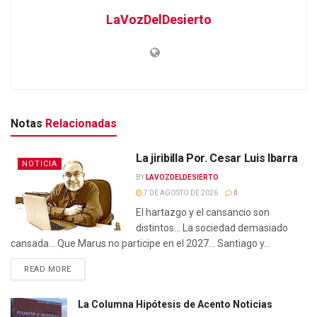
LaVozDelDesierto
Notas
Relacionadas
La jiribilla Por. Cesar Luis Ibarra
NOTICIA
BY
LAVOZDELDESIERTO
7 DE AGOSTO DE 2026
0
El hartazgo y el cansancio son
distintos… La sociedad demasiado
cansada… Que Marus no participe en el 2027… Santiago y...
READ MORE
La Columna Hipótesis de Acento Noticias