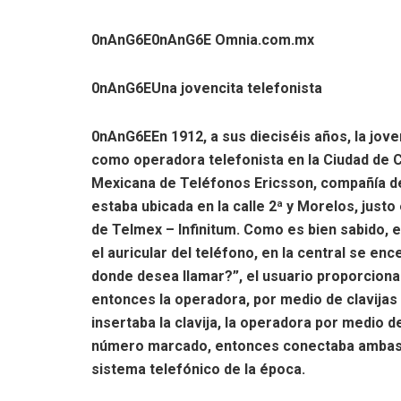
0nAnG6E
0nAnG6E Omnia.com.mx
0nAnG6EUna jovencita telefonista
0nAnG6EEn 1912, a sus dieciséis años, la jov
como operadora telefonista en la Ciudad de C
Mexicana de Teléfonos Ericsson, compañía de 
estaba ubicada en la calle 2ª y Morelos, justo
de Telmex – Infinitum. Como es bien sabido, en
el auricular del teléfono, en la central se en
donde desea llamar?”, el usuario proporciona
entonces la operadora, por medio de clavijas
insertaba la clavija, la operadora por medio
número marcado, entonces conectaba ambas lí
sistema telefónico de la época.