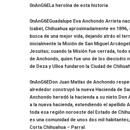
0nAnG6ELa heroína de esta historia
0nAnG6EGuadalupe Eva Anchondo Arrieta naci
Isabel, Chihuahua aproximadamente en 1896, s
busca de una mejor vida, dejando atrás el terru
inicialmente la Misión de San Miguel Arcángel
Jesuitas; cuando la Misión fue cerrada, tod
de Anchondo, quien fue uno de los dieciséis n
de Deza y Ulloa fundaron la Ciudad de Chihua
0nAnG6EDon Juan Matías de Anchondo respetó 
alrededor construyó la nueva Hacienda de Sa
Anchondo heredó la hacienda a su nieto Don An
a la nueva hacienda, extendiendo el apellido 
toda esa región noroeste del Estado de Chihu
es una comunidad de unos dos mil habitantes, 
Corta Chihuahua – Parral.