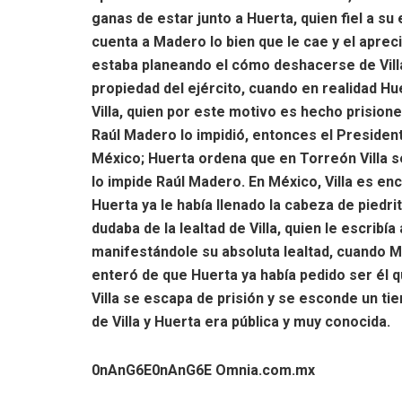
ganas de estar junto a Huerta, quien fiel a su e
cuenta a Madero lo bien que le cae y el aprec
estaba planeando el cómo deshacerse de Villa
propiedad del ejército, cuando en realidad H
Villa, quien por este motivo es hecho prisione
Raúl Madero lo impidió, entonces el Presiden
México; Huerta ordena que en Torreón Villa s
lo impide Raúl Madero. En México, Villa es e
Huerta ya le había llenado la cabeza de piedri
dudaba de la lealtad de Villa, quien le escrib
manifestándole su absoluta lealtad, cuando Ma
enteró de que Huerta ya había pedido ser él q
Villa se escapa de prisión y se esconde un ti
de Villa y Huerta era pública y muy conocida.
0nAnG6E
0nAnG6E Omnia.com.mx