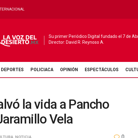
NTERNACIONAL
Su primer Periódico Digital fundado el 7 de Ab
Director: David R. Reynoso A.
DEPORTES
POLICIACA
OPINIÓN
ESPECTÁCULOS
CULT
alvó la vida a Pancho
 Jaramillo Vela
0
ULTURA
,
NOTICIA