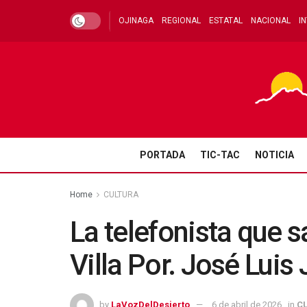
OJINAGA
REGIONAL
ESTATAL
NACIONAL
I
PORTADA
TIC-TAC
NOTICIA
Home
CULTURA
La telefonista que s
Villa Por. José Luis
by
LaVozDelDesierto
6 de abril de 2026
in
C