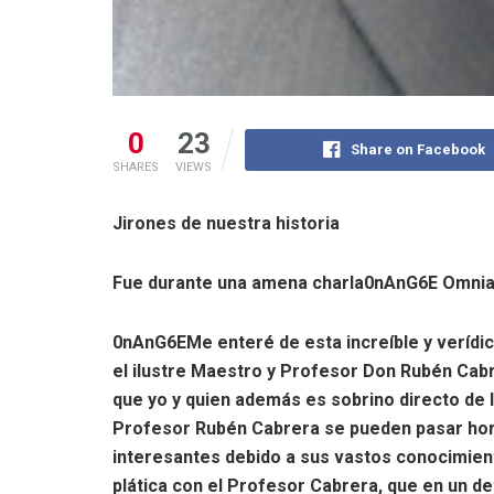
0
23
Share on Facebook
SHARES
VIEWS
Jirones de nuestra historia
Fue durante una amena charla
0nAnG6E Omni
0nAnG6EMe enteré de esta increíble y verídic
el ilustre Maestro y Profesor Don Rubén Cabr
que yo y quien además es sobrino directo de l
Profesor Rubén Cabrera se pueden pasar hor
interesantes debido a sus vastos conocimien
plática con el Profesor Cabrera, que en un 