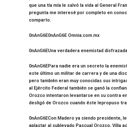
que una tía mía le salvó la vida al General Fr
pregunta me interesé por completo en conoce
comparto.
0nAnG6E
0nAnG6E Omnia.com.mx
0nAnG6EUna verdadera enemistad disfrazada d
0nAnG6EPara nadie era un secreto la enemista
este último un militar de carrera y de una disc
pero también eran muy conocidas sus intrigas
al Ejército Federal también se ganó la confian
Orozco intentaron levantarse en su contra en 
desligó de Orozco cuando éste lepropuso trai
0nAnG6ECon Madero ya siendo presidente, le 
aplastar al sublevado Pascual Orozco, Villa a