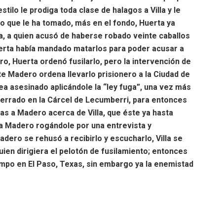
stilo le prodiga toda clase de halagos a Villa y le
io que le ha tomado, más en el fondo, Huerta ya
, a quien acusó de haberse robado veinte caballos
uerta había mandado matarlos para poder acusar a
ro, Huerta ordenó fusilarlo, pero la intervención de
te Madero ordena llevarlo prisionero a la Ciudad de
ea asesinado aplicándole la “ley fuga”, una vez más
ncerrado en la Cárcel de Lecumberri, para entonces
tas a Madero acerca de Villa, que éste ya hasta
ía a Madero rogándole por una entrevista y
dero se rehusó a recibirlo y escucharlo, Villa se
uien dirigiera el pelotón de fusilamiento; entonces
empo en El Paso, Texas, sin embargo ya la enemistad