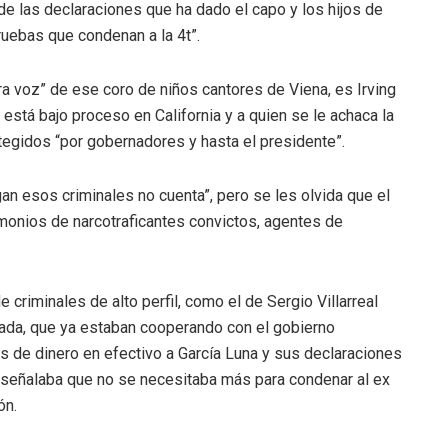
de las declaraciones que ha dado el capo y los hijos de
ruebas que condenan a la 4t”.
era voz” de ese coro de niños cantores de Viena, es Irving
n está bajo proceso en California y a quien se le achaca la
tegidos “por gobernadores y hasta el presidente”.
digan esos criminales no cuenta”, pero se les olvida que el
imonios de narcotraficantes convictos, agentes de
criminales de alto perfil, como el de Sergio Villarreal
bada, que ya estaban cooperando con el gobierno
s de dinero en efectivo a García Luna y sus declaraciones
za señalaba que no se necesitaba más para condenar al ex
ón.