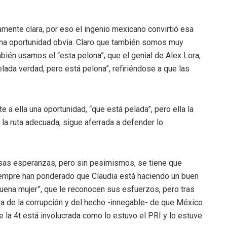
amente clara, por eso el ingenio mexicano convirtió esa
 una oportunidad obvia. Claro que también somos muy
mbién usamos el “esta pelona”, que el genial de Alex Lora,
pelada verdad, pero está pelona”, refiriéndose a que las
e a ella una oportunidad, “que está pelada”, pero ella la
la ruta adecuada, sigue aferrada a defender lo
 falsas esperanzas, pero sin pesimismos, se tiene que
iempre han ponderado que Claudia está haciendo un buen
buena mujer”, que le reconocen sus esfuerzos, pero tras
ra de la corrupción y del hecho -innegable- de que México
e la 4t está involucrada como lo estuvo el PRI y lo estuve