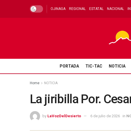
OJINAGA
REGIONAL
ESTATAL
NACIONAL
I
PORTADA
TIC-TAC
NOTICIA
Home
NOTICIA
La jiribilla Por. Cesa
by
LaVozDelDesierto
6 de julio de 2026
in
NO