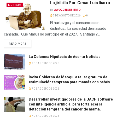
La jiribilla Por. Cesar Luis Ibarra
NOTICIA
BY
LAVOZDELDESIERTO
7 DE AGOSTO DE 2026
0
El hartazgo y el cansancio son
distintos… La sociedad demasiado
cansada… Que Marus no participe en el 2027… Santiago y...
READ MORE
La Columna Hipótesis de Acento Noticias
7 DE AGOSTO DE 2026
Invita Gobierno de Meoqui a taller gratuito de
estimulación temprana para mamás con bebés
7 DE AGOSTO DE 2026
Desarrollan investigadores de la UACH software
con inteligencia artificial para fortalecer la
detección temprana del cáncer de mama.
7 DE AGOSTO DE 2026