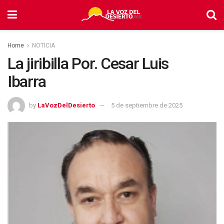
Home
NOTICIA
La jiribilla Por. Cesar Luis
Ibarra
by
LaVozDelDesierto
5 de septiembre de 2025