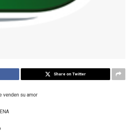
Share on Twitter
le venden su amor
RENA
o