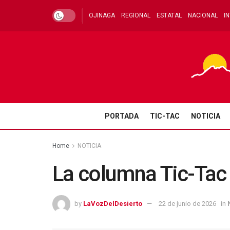
OJINAGA
REGIONAL
ESTATAL
NACIONAL
I
PORTADA
TIC-TAC
NOTICIA
Home
NOTICIA
La columna Tic-Tac
by
LaVozDelDesierto
22 de junio de 2026
in