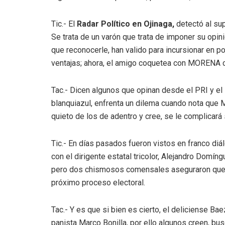
Tic.- El
Radar Político
en Ojinaga,
detectó al sup
Se trata de un varón que trata de imponer su opin
que reconocerle, han valido para incursionar en p
ventajas; ahora, el amigo coquetea con MORENA c
Tac.- Dicen algunos que opinan desde el PRI y el
blanquiazul, enfrenta un dilema cuando nota que
quieto de los de adentro y cree, se le complicará
Tic.- En días pasados fueron vistos en franco di
con el dirigente estatal tricolor, Alejandro Domí
pero dos chismosos comensales aseguraron que lo
próximo proceso electoral.
Tac.- Y es que si bien es cierto, el deliciense B
panista Marco Bonilla, por ello algunos creen, bu