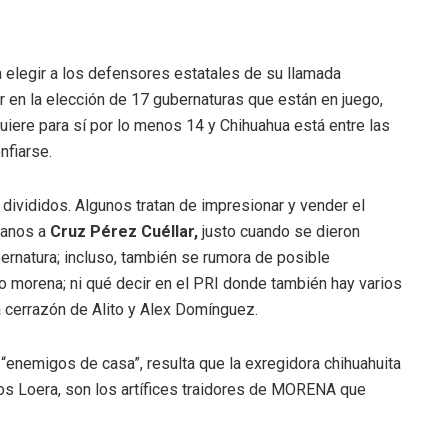
 elegir a los defensores estatales de su llamada
ar en la elección de 17 gubernaturas que están en juego,
iere para sí por lo menos 14 y Chihuahua está entre las
fiarse.
divididos. Algunos tratan de impresionar y vender el
canos a
Cruz Pérez Cué
llar,
justo cuando se dieron
ernatura; incluso, también se rumora de posible
 morena; ni qué decir en el PRI donde también hay varios
a cerrazón de Alito y Alex Domínguez.
 “enemigos de casa”, resulta que la exregidora chihuahuita
os Loera, son los artífices traidores de MORENA que