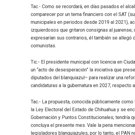
Tac.- Como se recordará, en días pasados el alca
comparecer por un tema financiero con el SAT (su
municipales en periodos desde 2019 al 2021), ac
izquierdosos que gritaron consignas al juarense, 
expresarían sus contrarios, él también se allegó 
comunistas.
Tic.- El presidente municipal con licencia en Ciud
un “acto de desesperación” la iniciativa que pre
diputados del blanquiazul– para realizar una refo
candidaturas a la gubernatura en 2027, respecto a
Tac.- La propuesta, conocida públicamente como Le
la Ley Electoral del Estado de Chihuahua y se en
Gobernación y Puntos Constitucionales; tendría q
concluya el presente mes. Vale la pena mencionar
legisladores blanquiazules, por lo tanto, el PAN no