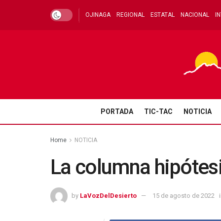
OJINAGA
REGIONAL
ESTATAL
NACIONAL
I
PORTADA
TIC-TAC
NOTICIA
Home
NOTICIA
La columna hipótesi
by
LaVozDelDesierto
15 de agosto de 2022