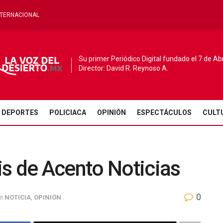
NTERNACIONAL
Su primer Periódico Digital fundado el 7 de Ab
Director: David R. Reynoso A.
DEPORTES
POLICIACA
OPINIÓN
ESPECTÁCULOS
CULT
s de Acento Noticias
0
in
NOTICIA
,
OPINIÓN