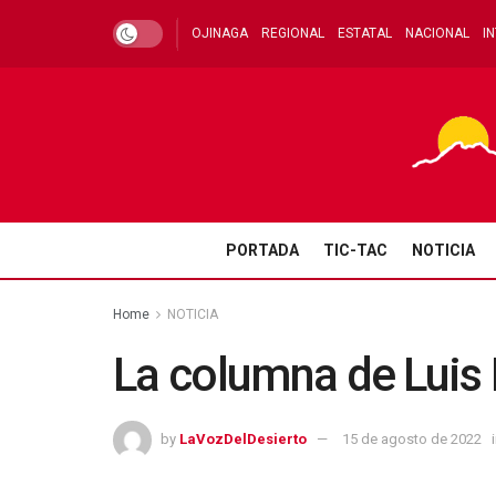
OJINAGA
REGIONAL
ESTATAL
NACIONAL
I
PORTADA
TIC-TAC
NOTICIA
Home
NOTICIA
La columna de Luis
by
LaVozDelDesierto
15 de agosto de 2022