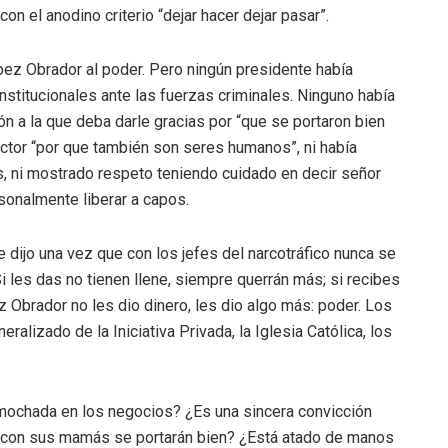
n el anodino criterio “dejar hacer dejar pasar”.
pez Obrador al poder. Pero ningún presidente había
stitucionales ante las fuerzas criminales. Ninguno había
ón a la que deba darle gracias por “que se portaron bien
ector “por que también son seres humanos”, ni había
, ni mostrado respeto teniendo cuidado en decir señor
sonalmente liberar a capos.
 dijo una vez que con los jefes del narcotráfico nunca se
Si les das no tienen llene, siempre querrán más; si recibes
 Obrador no les dio dinero, les dio algo más: poder. Los
lizado de la Iniciativa Privada, la Iglesia Católica, los
ochada en los negocios? ¿Es una sincera convicción
 con sus mamás se portarán bien? ¿Está atado de manos