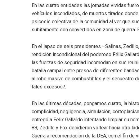
En las cuatro entidades las jornadas vividas fuer
vehículos incendiados, de muertos tirados donde c
psicosis colectiva de la comunidad al ver que su
súbitamente son convertidos en zona de guerra. El
En el lapso de seis presidentes –Salinas, Zedill
rendición incondicional del poderoso Félix Gallar
las fuerzas de seguridad incomodan en sus reunio
batalla campal entre presos de diferentes banda
al robo masivo de combustibles y el secuestro de
tales excesos?.
En las últimas décadas, pongamos cuatro, la histori
complicidad, negligencia, simulación, cortoplacis
entregó a Félix Gallardo intentando limpiar su n
88; Zedillo y Fox decidieron voltear hacia otro la
Guerra a recomendación de la DEA, con el fin de