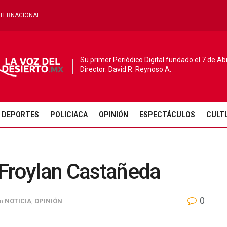
NTERNACIONAL
Su primer Periódico Digital fundado el 7 de Ab
Director: David R. Reynoso A.
DEPORTES
POLICIACA
OPINIÓN
ESPECTÁCULOS
CULT
 Froylan Castañeda
0
in
NOTICIA
,
OPINIÓN