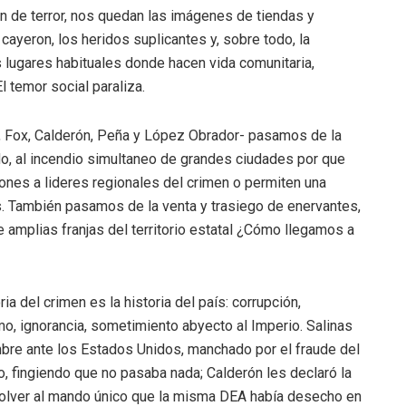
on de terror, nos quedan las imágenes de tiendas y
ayeron, los heridos suplicantes y, sobre todo, la
s lugares habituales donde hacen vida comunitaria,
 temor social paraliza.
o, Fox, Calderón, Peña y López Obrador- pasamos de la
do, al incendio simultaneo de grandes ciudades por que
nes a lideres regionales del crimen o permiten una
s. También pasamos de la venta y trasiego de enervantes,
 amplias franjas del territorio estatal ¿Cómo llegamos a
a del crimen es la historia del país: corrupción,
mo, ignorancia, sometimiento abyecto al Imperio. Salinas
ombre ante los Estados Unidos, manchado por el fraude del
do, fingiendo que no pasaba nada; Calderón les declaró la
 volver al mando único que la misma DEA había desecho en