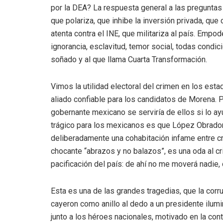
por la DEA? La respuesta general a las preguntas
que polariza, que inhibe la inversión privada, que 
atenta contra el INE, que militariza al país. Empod
ignorancia, esclavitud, temor social, todas condic
soñado y al que llama Cuarta Transformación.
Vimos la utilidad electoral del crimen en los esta
aliado confiable para los candidatos de Morena. P
gobernante mexicano se serviría de ellos si lo 
trágico para los mexicanos es que López Obrador, 
deliberadamente una cohabitación infame entre cri
chocante “abrazos y no balazos”, es una oda al cr
pacificación del país: de ahí no me moverá nadie, 
Esta es una de las grandes tragedias, que la corr
cayeron como anillo al dedo a un presidente ilumi
junto a los héroes nacionales, motivado en la con