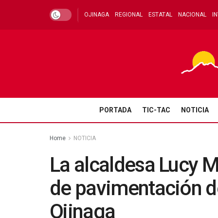
OJINAGA
REGIONAL
ESTATAL
NACIONAL
I
PORTADA
TIC-TAC
NOTICIA
Home
NOTICIA
La alcaldesa Lucy M
de pavimentación de
Ojinaga