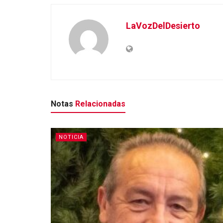
LaVozDelDesierto
Notas
Relacionadas
NOTICIA