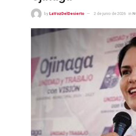
by
LaVozDelDesierto
2 de junio de 2026
in
N