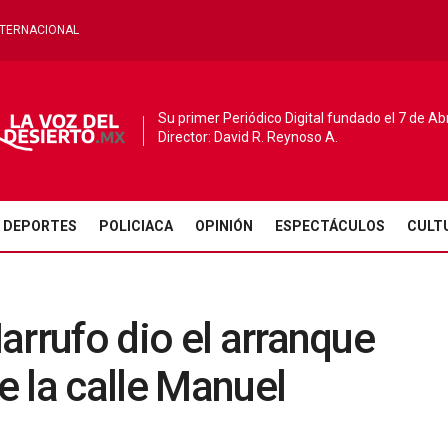
NTERNACIONAL
Su primer Periódico Digital fundado el 7 de Ab
Director: David R. Reynoso A.
DEPORTES
POLICIACA
OPINIÓN
ESPECTÁCULOS
CULT
arrufo dio el arranque
 la calle Manuel