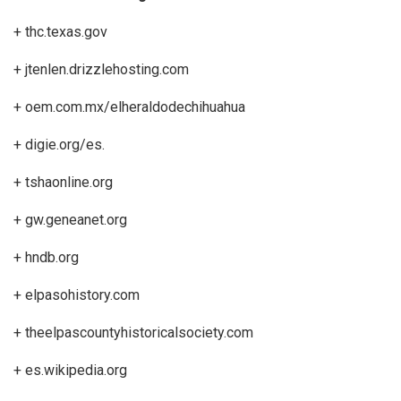
+ thc.texas.gov
+ jtenlen.drizzlehosting.com
+ oem.com.mx/elheraldodechihuahua
+ digie.org/es.
+ tshaonline.org
+ gw.geneanet.org
+ hndb.org
+ elpasohistory.com
+ theelpascountyhistoricalsociety.com
+ es.wikipedia.org