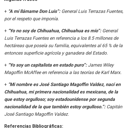
+
“A mí llámame Don Luis”:
General Luis Terrazas
Fuentes
,
por el respeto que imponía.
+
“Yo no soy de Chihuahua, Chihuahua es mío”:
General
Luis Terrazas
Fuentes
en referencia a los 8.5 millones de
hectáreas que poseía su familia, equivalentes al 65 % de la
entonces
superficie agrícola y ganadera del Estado.
+
“Yo soy un capitalista en estado puro”:
James Wiley
Magoffin M
cA
ffee
en referencia a las teorías de Karl Marx.
+
“Mi nombre es José Santiago Magoffin Valdez, nací en
Chihuahua
,
mi primera nacionalidad es mexicana, de la
que estoy orgulloso; soy estadounidense por segunda
nacionalidad de la que también estoy orgulloso.”:
Capitán
José Santiago Magoffin Valdez.
Referencias Bibliográficas
: