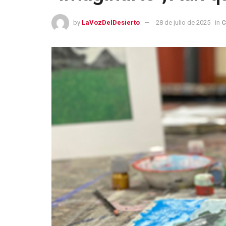
by
LaVozDelDesierto
28 de julio de 2025
in
C