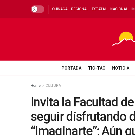
OJINAGA
REGIONAL
ESTATAL
NACIONAL
I
PORTADA
TIC-TAC
NOTICIA
Home
CULTURA
Invita la Facultad d
seguir disfrutando 
“Imaginarte”; Aún q