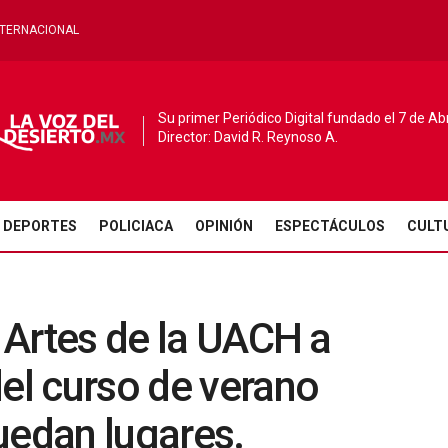
NTERNACIONAL
Su primer Periódico Digital fundado el 7 de Ab
Director: David R. Reynoso A.
DEPORTES
POLICIACA
OPINIÓN
ESPECTÁCULOS
CULT
e Artes de la UACH a
del curso de verano
uedan lugares.