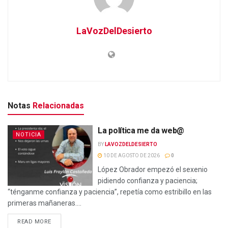
LaVozDelDesierto
Notas
Relacionadas
La política me da web@
NOTICIA
BY
LAVOZDELDESIERTO
10 DE AGOSTO DE 2026
0
López Obrador empezó el sexenio
pidiendo confianza y paciencia;
“ténganme confianza y paciencia”, repetía como estribillo en las
primeras mañaneras....
READ MORE