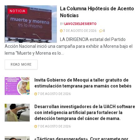
La Columna Hipótesis de Acento
NOTICIA
Noticias
BY
LAVOZDELDESIERTO
7 DE AGOSTO DE 2026
0
LA DIRIGENCIA estatal del Partido
Acción Nacional inició una campaña para exhibir a Morena bajo el
lema “Muerte y Morena es lo...
READ MORE
Invita Gobierno de Meoqui a taller gratuito de
estimulación temprana para mamás con bebés
7 DE AGOSTO DE 2026
Desarrollan investigadores de la UACH software
con inteligencia artificial para fortalecer la
detección temprana del cáncer de mama.
7 DE AGOSTO DE 2026
«Tácticas desesperadas», Cruz arremete por