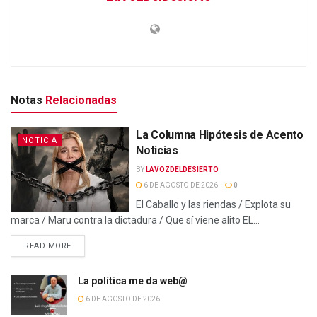
Notas
Relacionadas
La Columna Hipótesis de Acento
NOTICIA
Noticias
BY
LAVOZDELDESIERTO
6 DE AGOSTO DE 2026
0
El Caballo y las riendas / Explota su
marca / Maru contra la dictadura / Que sí viene alito EL...
READ MORE
La política me da web@
6 DE AGOSTO DE 2026