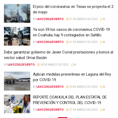
El pico del coronavirus en Texas se proyecta el 2
de mayo
BY
LAVOZDELDESIERTO
31 DE MARZO DE 2020
0
Ya son 39 los casos de coronavirus COVID-19
en Coahuila; hay 9 contagiados en Saltillo
BY
LAVOZDELDESIERTO
31 DE MARZO DE 2020
0
Debe garantizar gobierno de Javier Corral prestaciones y bonos al
sector salud: Omar Bazán
BY
LAVOZDELDESIERTO
30 DE MARZO DE 2020
0
Aplican medidas preventivas en Laguna del Rey
por COVID-19
BY
LAVOZDELDESIERTO
30 DE MARZO DE 2020
0
REPORTE COAHUILA DEL PLAN ESTATAL DE
PREVENCIÓN Y CONTROL DEL COVID-19
BY
LAVOZDELDESIERTO
27 DE MARZO DE 2020
0