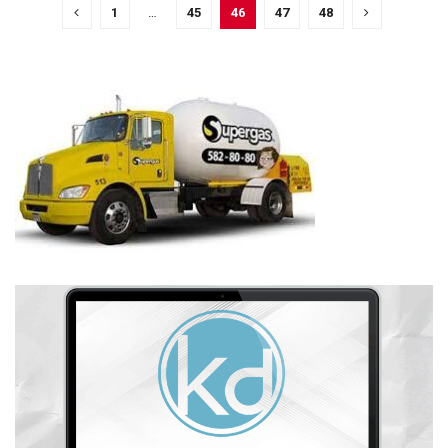
1
…
45
46
47
48