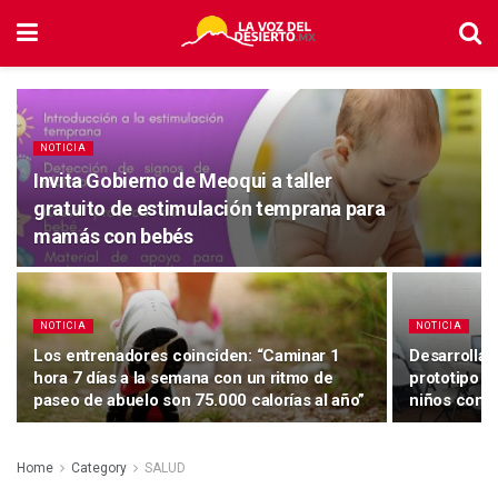
NOTICIA
Invita Gobierno de Meoqui a taller
gratuito de estimulación temprana para
mamás con bebés
NOTICIA
NOTICIA
Los entrenadores coinciden: “Caminar 1
Desarrolla
hora 7 días a la semana con un ritmo de
prototipo de
paseo de abuelo son 75.000 calorías al año”
niños con T
Home
Category
SALUD