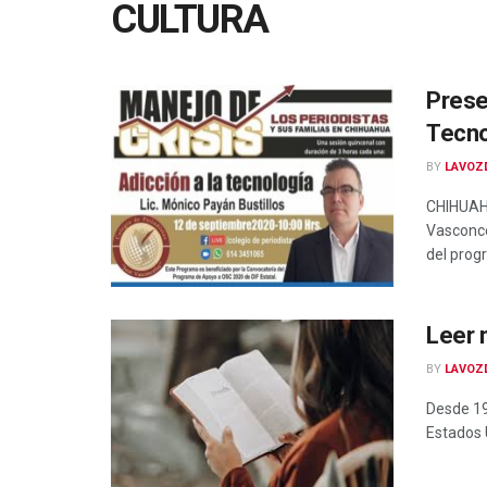
CULTURA
Prese
Tecno
BY
LAVOZ
CHIHUAHU
Vasconce
del prog
Leer n
BY
LAVOZ
Desde 19
Estados U