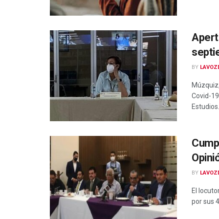
Apertu
septi
BY
LAVOZ
Múzquiz,
Covid-19,
Estudios.
Cumpl
Opini
BY
LAVOZ
El locut
por sus 4