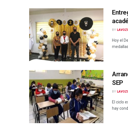
Entre
acadé
BY
LAVOZ
Hoy el D
medallas
Arran
SEP
BY
LAVOZ
El ciclo 
hay cond