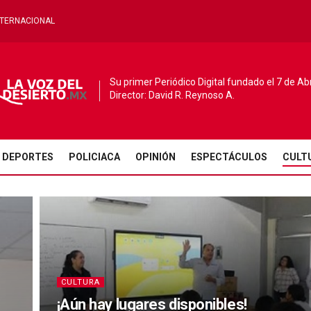
NTERNACIONAL
Su primer Periódico Digital fundado el 7 de Ab
Director: David R. Reynoso A.
DEPORTES
POLICIACA
OPINIÓN
ESPECTÁCULOS
CULT
CULTURA
¡Aún hay lugares disponibles!