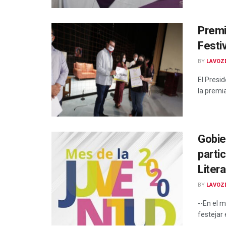
Premi
Festi
BY
LAVOZ
El Presi
la premia
Gobie
parti
Liter
BY
LAVOZ
--En el 
festejar 