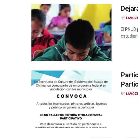
Dejar
BY
LAVOZ
El PNUD 
estudiant
Partic
Parti
BY
LAVOZ