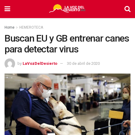
Home
HEMEROTECA
Buscan EU y GB entrenar canes
para detectar virus
by
LaVozDelDesierto
30 de abril de 2020