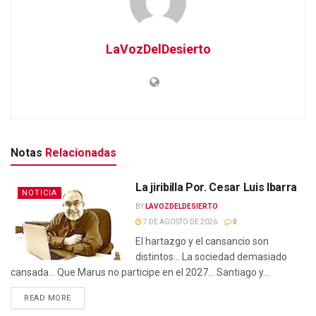
LaVozDelDesierto
Notas
Relacionadas
La jiribilla Por. Cesar Luis Ibarra
NOTICIA
BY
LAVOZDELDESIERTO
7 DE AGOSTO DE 2026
0
El hartazgo y el cansancio son
distintos… La sociedad demasiado
cansada… Que Marus no participe en el 2027… Santiago y...
READ MORE