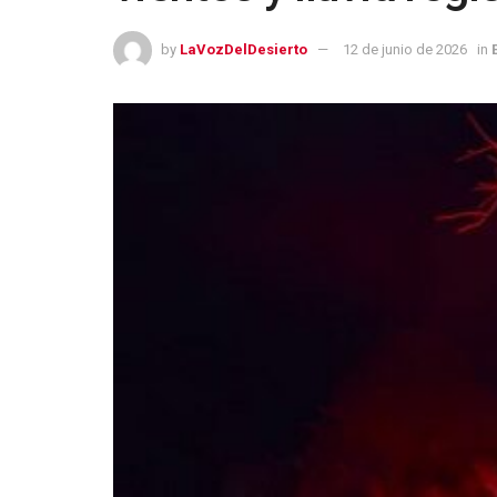
by
LaVozDelDesierto
12 de junio de 2026
in