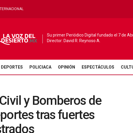
NTERNACIONAL
Su primer Periódico Digital fundado el 7 de Ab
Director: David R. Reynoso A.
DEPORTES
POLICIACA
OPINIÓN
ESPECTÁCULOS
CULT
Civil y Bomberos de
portes tras fuertes
strados