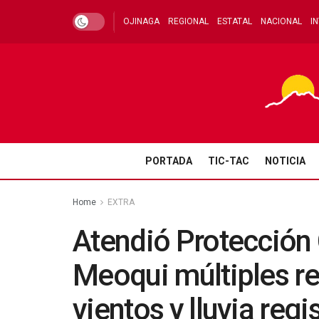
OJINAGA
REGIONAL
ESTATAL
NACIONAL
I
PORTADA
TIC-TAC
NOTICIA
Home
EXTRA
Atendió Protección 
Meoqui múltiples re
vientos y lluvia regi