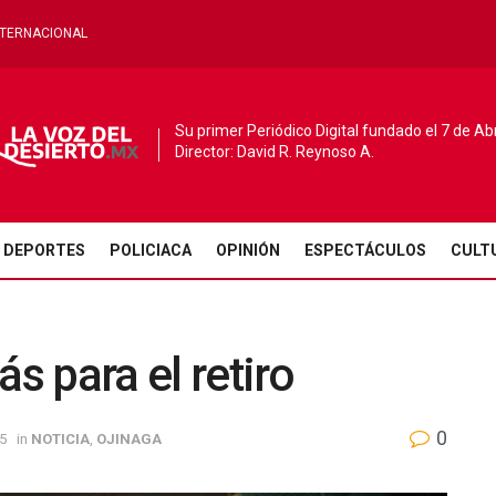
NTERNACIONAL
Su primer Periódico Digital fundado el 7 de Ab
Director: David R. Reynoso A.
DEPORTES
POLICIACA
OPINIÓN
ESPECTÁCULOS
CULT
 para el retiro
0
5
in
NOTICIA
,
OJINAGA