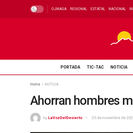
OJINAGA
REGIONAL
ESTATAL
NACIONAL
I
PORTADA
TIC-TAC
NOTICIA
Home
NOTICIA
Ahorran hombres más
by
LaVozDelDesierto
25 de noviembre de 202