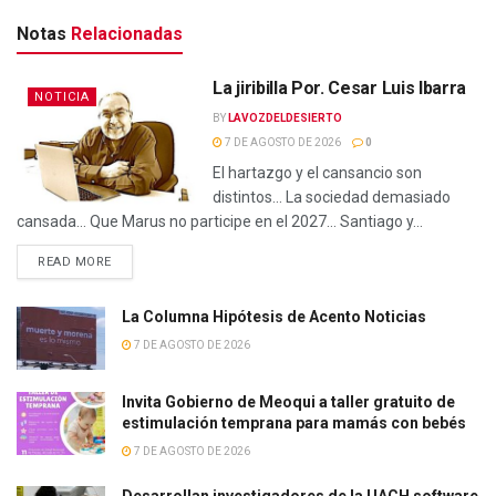
Notas
Relacionadas
La jiribilla Por. Cesar Luis Ibarra
NOTICIA
BY
LAVOZDELDESIERTO
7 DE AGOSTO DE 2026
0
El hartazgo y el cansancio son
distintos… La sociedad demasiado
cansada… Que Marus no participe en el 2027… Santiago y...
READ MORE
La Columna Hipótesis de Acento Noticias
7 DE AGOSTO DE 2026
Invita Gobierno de Meoqui a taller gratuito de
estimulación temprana para mamás con bebés
7 DE AGOSTO DE 2026
Desarrollan investigadores de la UACH software