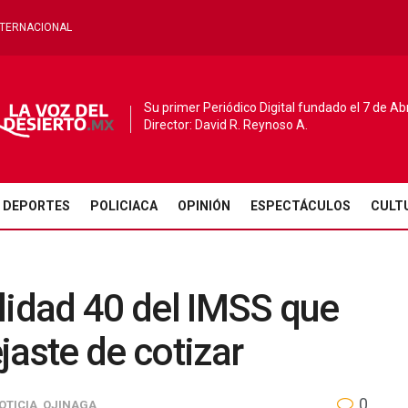
NTERNACIONAL
Su primer Periódico Digital fundado el 7 de Ab
Director: David R. Reynoso A.
DEPORTES
POLICIACA
OPINIÓN
ESPECTÁCULOS
CULT
lidad 40 del IMSS que
jaste de cotizar
0
OTICIA
,
OJINAGA