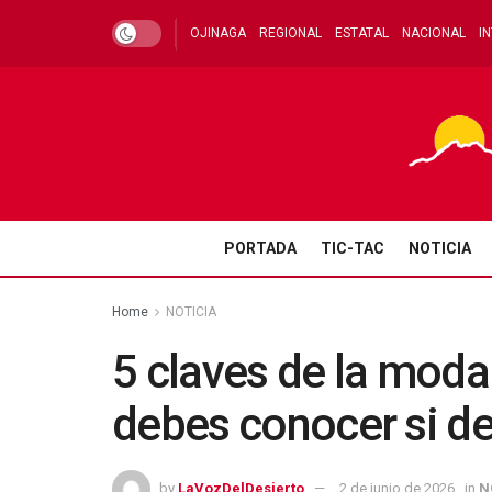
OJINAGA
REGIONAL
ESTATAL
NACIONAL
I
PORTADA
TIC-TAC
NOTICIA
Home
NOTICIA
5 claves de la moda
debes conocer si de
by
LaVozDelDesierto
2 de junio de 2026
in
N