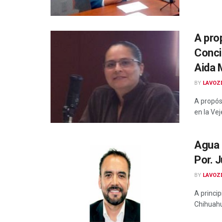
A pro
Conci
Aida 
BY
LAVOZ
A propós
en la Vej
Agua 
Por. 
BY
LAVOZ
A princi
Chihuahu