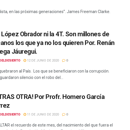
adista, en las próximas generaciones”. James Freeman Clarke.
 López Obrador ni la 4T. Son millones de
anos los que ya no los quieren Por. Renán
iega Jáuregui.
DELDESIERTO
12 DE JUNIO DE 2020
0
quebraron al País. Los que se beneficiaron con la corrupción.
uardaron silencio con el robo del...
TRAS OTRA! Por Profr. Homero García
rrez
DELDESIERTO
11 DE JUNIO DE 2020
0
LTAR el recuerdo de este mes, del nacimiento del que fuera el