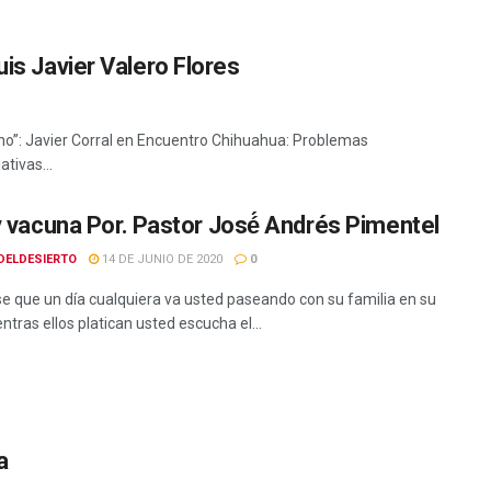
uis Javier Valero Flores
no”: Javier Corral en Encuentro Chihuahua: Problemas
tivas...
y vacuna Por. Pastor José́ Andrés Pimentel
DELDESIERTO
14 DE JUNIO DE 2020
0
e que un día cualquiera va usted paseando con su familia en su
ntras ellos platican usted escucha el...
a