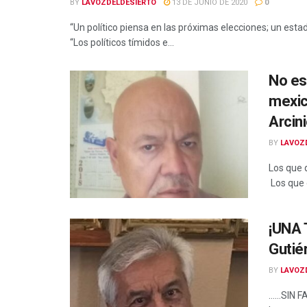
BY
LAVOZDELDESIERTO
13 DE JUNIO DE 2020
0
“Un político piensa en las próximas elecciones; un est
“Los políticos tímidos e...
No es
mexic
Arcin
BY
LAVOZ
Los que 
Los que g
¡UNA 
Gutié
BY
LAVOZ
……SIN FA