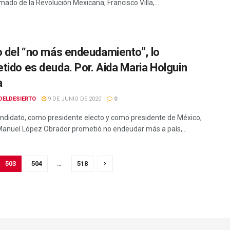
ado de la Revolución Mexicana, Francisco Villa,...
o del “no más endeudamiento”, lo
tido es deuda. Por. Aida Maria Holguin
a
DELDESIERTO
9 DE JUNIO DE 2020
0
didato, como presidente electo y como presidente de México,
anuel López Obrador prometió no endeudar más a país,...
503
504
…
518