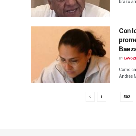
brazo arm
Con l
prome
Baez
BY
LAVOZ
Como can
Andrés M
1
…
502